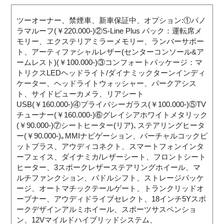
ツーオーナー、禁煙車、新車保証中、オプション:①パノ
ラマルーフ(￥220.000-)②S-Line Plus パック：運転席メ
モリー、エクステリアミラーメモリー、ランバーサポー
ト、アーティファシャルレザー(センターコンソール&ア
ームレスト)(￥100.000-)③コンフォートパッケージ：マ
トリクスLEDヘッドライト/ダイナミックターンインディ
ケーター、ヘッドライトウォッシャー、パークアシス
ト、サイドビューカメラ、リアシート
USB(￥160.000-)④プライバシーガラス(￥100.000-)⑤TV
チューナー(￥160.000-)⑥グレイシアホワイトメタリック
(￥90.000-)⑦シートヒーター(リア)､ステアリングヒータ
ー(￥90.000-)｡MMIナビゲーション、バーチャルコックピ
ットプラス、アウディコネクト、スマートフォンインタ
ーフェイス、ダイナミカ/レザーシート、フロントシート
ヒーター、3スポークレザーステアリングホイール、マ
ルチファンクション、パドルシフト、ストレージパッケ
ージ、オートマチックテールゲート、トランクリッドオ
ープナー、アウディドライブセレクト、18インチ5Yスポ
ークデザインアルミホイール、スポーツサスペンショ
ン、12Vマイルドハイブリッドシステム、