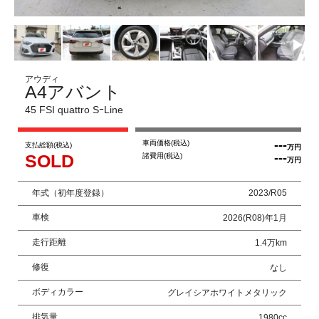
アウディ
A4アバント
45 FSI quattro SｰLine
---
車両価格
(税込)
支払総額
(税込)
万円
SOLD
---
諸費用
(税込)
万円
年式（初年度登録）
2023/R05
車検
2026(R08)年1月
走行距離
1.4万km
修復
なし
ボディカラー
グレイシアホワイトメタリック
排気量
1980cc