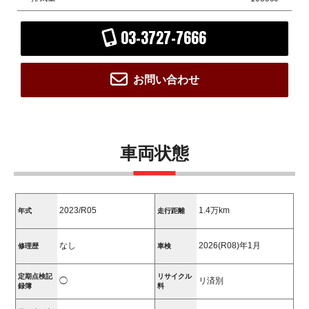
03-3727-7666
お問い合わせ
車両状態
2023/R05
1.4万km
年式
走行距離
なし
2026(R08)年1月
修理歴
車検
定期点検記
リサイクル
◯
リ済別
録簿
料