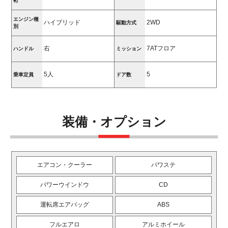
桁
エンジン種
ハイブリッド
2WD
駆動方式
別
右
7ATフロア
ハンドル
ミッション
5人
5
乗車定員
ドア数
装備・オプション
エアコン・クーラー
パワステ
パワーウインドウ
CD
運転席エアバッグ
ABS
フルエアロ
アルミホイール