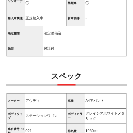
ワンオーナ
◯
◯
禁煙車
ー
正規輸入車
-
輸入車属性
新車物件
法定整備込
法定整備
保証付
保証
スペック
アウディ
A4アバント
メーカー
車種
グレイシアホワイトメタ
ボディタイ
ボディカラ
ステーションワゴン
プ
ー
リック
車台番号下3
021
1980cc
排気量